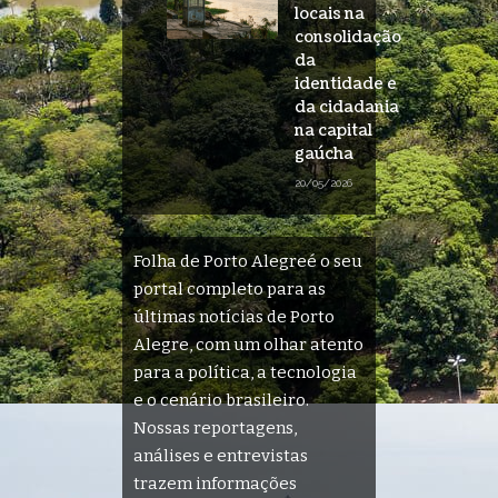
locais na
consolidação
da
identidade e
da cidadania
na capital
gaúcha
20/05/2026
Folha de Porto Alegreé o seu
portal completo para as
últimas notícias de Porto
Alegre, com um olhar atento
para a política, a tecnologia
e o cenário brasileiro.
Nossas reportagens,
análises e entrevistas
trazem informações