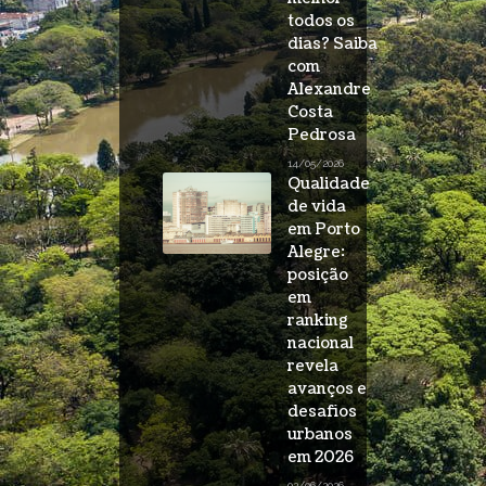
todos os
dias? Saiba
com
Alexandre
Costa
Pedrosa
14/05/2026
Qualidade
de vida
em Porto
Alegre:
posição
em
ranking
nacional
revela
avanços e
desafios
urbanos
em 2026
02/06/2026