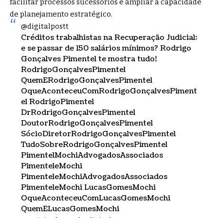
facilitar processos sucessórios e ampliar a capacidade
de planejamento estratégico.
@digitalpostt
Créditos trabalhistas na Recuperação Judicial:
e se passar de 150 salários mínimos? Rodrigo
Gonçalves Pimentel te mostra tudo!
RodrigoGonçalvesPimentel
QuemERodrigoGonçalvesPimentel
OqueAconteceuComRodrigoGonçalvesPiment
el RodrigoPimentel
DrRodrigoGonçalvesPimentel
DoutorRodrigoGonçalvesPimentel
SócioDiretorRodrigoGonçalvesPimentel
TudoSobreRodrigoGonçalvesPimentel
PimentelMochiAdvogadosAssociados
PimenteleMochi
PimenteleMochiAdvogadosAssociados
PimenteleMochi LucasGomesMochi
OqueAconteceuComLucasGomesMochi
QuemELucasGomesMochi