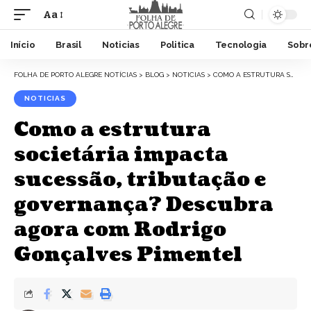
Aa
Início
Brasil
Noticias
Politica
Tecnologia
Sobr
FOLHA DE PORTO ALEGRE NOTÍCIAS
>
BLOG
>
NOTICIAS
>
COMO A ESTRUTURA SOCIETÁRIA IMPACTA SUCESSÃO, TRIBUTAÇÃO E GOVERNANÇA? DESCUBRA AGORA COM RODRIGO GONÇALVES PIMENTEL
NOTICIAS
Como a estrutura
societária impacta
sucessão, tributação e
governança? Descubra
agora com Rodrigo
Gonçalves Pimentel