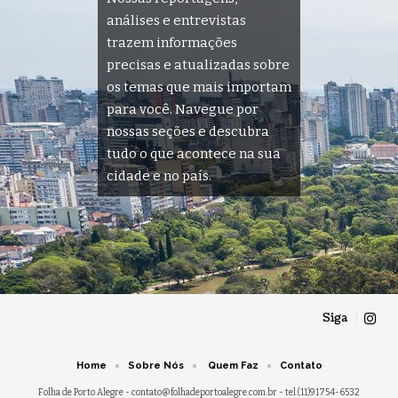
análises e entrevistas
trazem informações
precisas e atualizadas sobre
os temas que mais importam
para você. Navegue por
nossas seções e descubra
tudo o que acontece na sua
cidade e no país.
Siga
Home
Sobre Nós
Quem Faz
Contato
Folha de Porto Alegre -
contato@folhadeportoalegre.com.br
- tel.(11)91754-6532