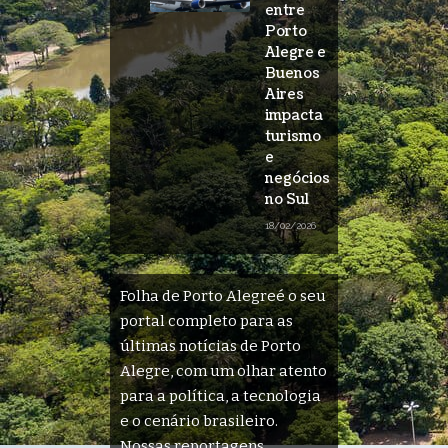
entre
Porto
Alegre e
Buenos
Aires
impacta
turismo
e
negócios
no Sul
18/02/2026
Folha de Porto Alegreé o seu
portal completo para as
últimas notícias de Porto
Alegre, com um olhar atento
para a política, a tecnologia
e o cenário brasileiro.
Nossas reportagens,