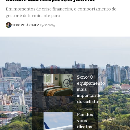
Em momentos de crise financeira, o comportamento do
gestor é determinante para…
DIEGO VELÁZQUEZ
23/10/2025
Sono: O
equipamento
mais
importante
do ciclista
22/07/2026
Fim dos
voos
diretos