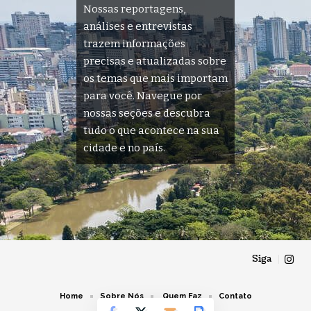
Nossas reportagens,
análises e entrevistas
trazem informações
precisas e atualizadas sobre
os temas que mais importam
para você. Navegue por
nossas seções e descubra
tudo o que acontece na sua
cidade e no país.
Siga
Home
Sobre Nós
Quem Faz
Contato