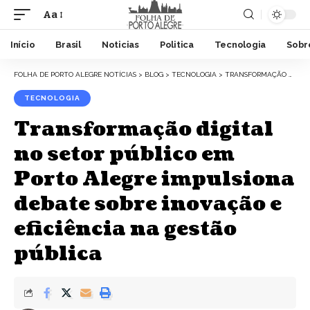
Aa
Início
Brasil
Noticias
Politica
Tecnologia
Sobr
FOLHA DE PORTO ALEGRE NOTÍCIAS
>
BLOG
>
TECNOLOGIA
>
TRANSFORMAÇÃO DIGITAL NO SETOR PÚBLICO EM PORTO ALEGRE IMPULSIONA DEBATE SOBRE INOVAÇÃO E EFICIÊNCIA NA GESTÃO PÚBLICA
TECNOLOGIA
Transformação digital
no setor público em
Porto Alegre impulsiona
debate sobre inovação e
eficiência na gestão
pública