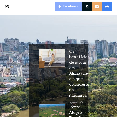
Facebook
Os
benefícios
de morar
em
Alphaville
e o que
considerar
na
mudança
03/07/2026
Porto
Alegre