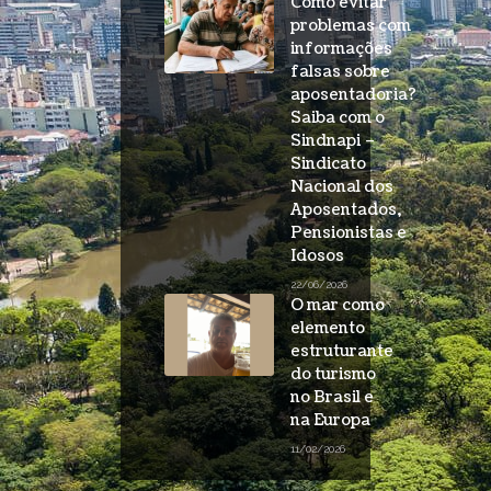
Como evitar
problemas com
informações
falsas sobre
aposentadoria?
Saiba com o
Sindnapi –
Sindicato
Nacional dos
Aposentados,
Pensionistas e
Idosos
22/06/2026
O mar como
elemento
estruturante
do turismo
no Brasil e
na Europa
11/02/2026