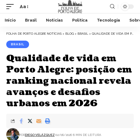
Aa
Início
Brasil
Noticias
Politica
Tecnologia
Sobr
FOLHA DE PORTO ALEGRE NOTÍCIAS
>
BLOG
>
BRASIL
>
QUALIDADE DE VIDA EM PORTO ALEGRE: POSIÇÃO EM RANKING NACIONAL REVELA AVANÇOS E DESAFIOS URBANOS EM 2026
BRASIL
Qualidade de vida em
Porto Alegre: posição em
ranking nacional revela
avanços e desafios
urbanos em 2026
POR
DIEGO VELÁZQUEZ
02/06/2026
6 MIN DE LEITURA