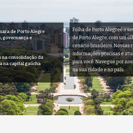
Folha de Porto Alegreé o se
mara de Porto Alegre
de Porto Alegre, com um olha
o, governança e
cenário brasileiro. Nossas 
informações precisas e at
is na consolidação da
para você. Navegue por nos
a na capital gaúcha
na sua cidade e no país.