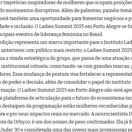
r trajetórias inspiradoras de mulheres que ocupam posições
do movimentos disruptivos. Além de palestras, painéis temát
será também uma oportunidade para fomentar negócios e pr
dade e inclusão. O Ladies Summit 2025 em Porto Alegre se f
ncipais eventos de liderança feminina no Brasil.
edição representa um marco importante para o Instituto Lad
 anteriores com público mais restrito, o Ladies Summit 202
za a virada estratégica do grupo, que passa de uma atuação
 institucional robusta, conectando-se com grandes marcas,
dores. Essa mudança de postura visa fortalecer a representa
 de poder e decisão, além de consolidar o papel do institut
rmação. O Ladies Summit 2025 em Porto Alegre não será ap
 plataforma de articulação para o futuro do ecossistema tec
s destaques da programação estão mulheres reconhecidas p
ra e por seus impactos reais no mercado. A neurocientista D
ra da Orby.co, é um dos nomes de peso confirmados. Ela já fo
Under 30 e considerada uma das jovens mais promissoras pel