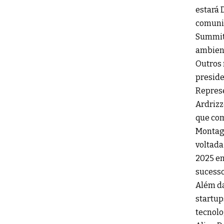
estará 
comunid
Summit 
ambient
Outros 
preside
Represe
Ardrizz
que co
Montagn
voltada
2025 em
sucesso
Além da
startup
tecnolo