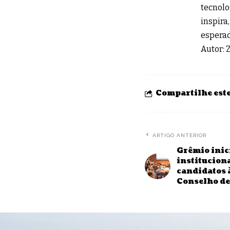
tecnolo
inspira
esperad
Autor:
Compartilhe este
ARTIGO ANTERIOR
Grêmio inic
institucion
candidatos 
Conselho d