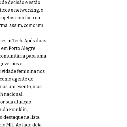
 de decisão e estão
icos e networking, o
ojetos com foco na
irma, assim, como um
ies in Tech. Após duas
5 em Porto Alegre
 comunitária para uma
 governos e
tividade feminina nos
o como agente de
enas um evento, mas
h nacional.
or sua atuação
uda Franklin,
i destaque na lista
o MIT. Ao lado dela