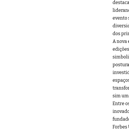
destaca
lideran
evento 
diversi
dos pri
A nova 
edições
simboli
postura
investi
espaços
transfo
sim uma
Entre o
inovado
fundado
Forbes 