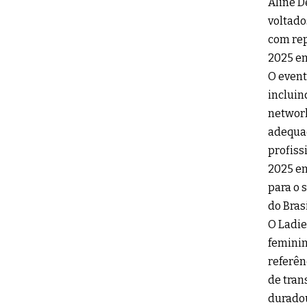
Aline D
voltado
com rep
2025 em
O event
incluin
network
adequad
profiss
2025 em
para o 
do Brasi
O Ladie
feminin
referên
de tran
duradou