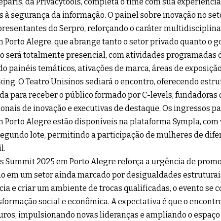
eparis, da Privacytools, completa o time com sua experiênci
s à segurança da informação. O painel sobre inovação no set
resentantes do Serpro, reforçando o caráter multidisciplin
 Porto Alegre, que abrange tanto o setor privado quanto o g
o será totalmente presencial, com atividades programadas d
do painéis temáticos, ativações de marca, áreas de exposiçã
ing. O Teatro Unisinos sediará o encontro, oferecendo estr
a para receber o público formado por C-levels, fundadoras
ionais de inovação e executivas de destaque. Os ingressos p
 Porto Alegre estão disponíveis na plataforma Sympla, com 
segundo lote, permitindo a participação de mulheres de difer
l.
s Summit 2025 em Porto Alegre reforça a urgência de prom
o em um setor ainda marcado por desigualdades estruturai
cia e criar um ambiente de trocas qualificadas, o evento se
sformação social e econômica. A expectativa é que o encontro
ros, impulsionando novas lideranças e ampliando o espaç