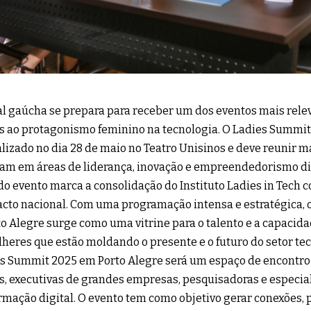
al gaúcha se prepara para receber um dos eventos mais rele
s ao protagonismo feminino na tecnologia. O Ladies Summit
alizado no dia 28 de maio no Teatro Unisinos e deve reunir 
am em áreas de liderança, inovação e empreendedorismo digi
do evento marca a consolidação do Instituto Ladies in Tech
cto nacional. Com uma programação intensa e estratégica,
o Alegre surge como uma vitrine para o talento e a capacid
heres que estão moldando o presente e o futuro do setor tec
s Summit 2025 em Porto Alegre será um espaço de encontro
s, executivas de grandes empresas, pesquisadoras e especia
rmação digital. O evento tem como objetivo gerar conexões, p