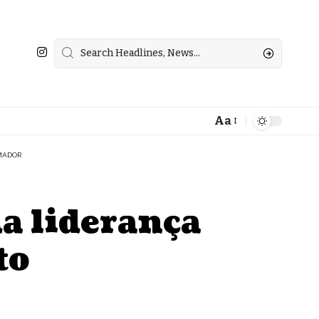
Aa
MADOR
da liderança
to