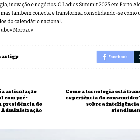
gia, inovação e negócios. O Ladies Summit 2025 em Porto A
, mas também conecta e transforma, consolidando-se como 
os do calendário nacional.
 Zubov Morozov
 artigp
Facebook
ia articulação
Como a tecnologia está tra
al com pré-
experiência do consumidor
à presidência do
sobre a inteligência 
e Administração
atendiment