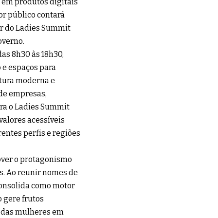
a em produtos digitais
or público contará
ar do Ladies Summit
overno.
as 8h30 às 18h30,
o e espaços para
utura moderna e
 de empresas,
ara o Ladies Summit
valores acessíveis
entes perfis e regiões
over o protagonismo
s. Ao reunir nomes de
 consolida como motor
 gere frutos
o das mulheres em