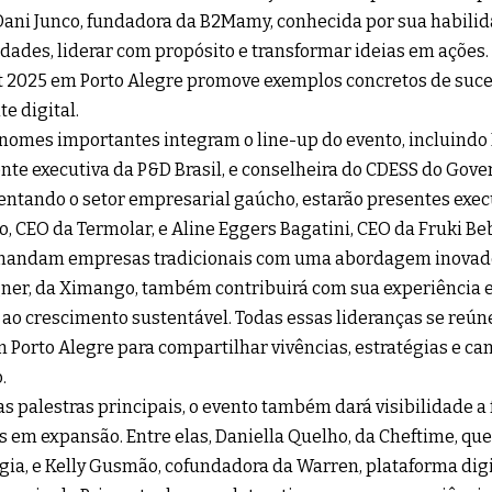
Dani Junco, fundadora da B2Mamy, conhecida por sua habili
ades, liderar com propósito e transformar ideias em ações. 
2025 em Porto Alegre promove exemplos concretos de suce
e digital.
nomes importantes integram o line-up do evento, incluindo 
nte executiva da P&D Brasil, e conselheira do CDESS do Gove
ntando o setor empresarial gaúcho, estarão presentes exec
o, CEO da Termolar, e Aline Eggers Bagatini, CEO da Fruki Be
mandam empresas tradicionais com uma abordagem inovador
er, da Ximango, também contribuirá com sua experiência e
 ao crescimento sustentável. Todas essas lideranças se re
 Porto Alegre para compartilhar vivências, estratégias e c
.
s palestras principais, o evento também dará visibilidade a
s em expansão. Entre elas, Daniella Quelho, da Cheftime, qu
gia, e Kelly Gusmão, cofundadora da Warren, plataforma digi