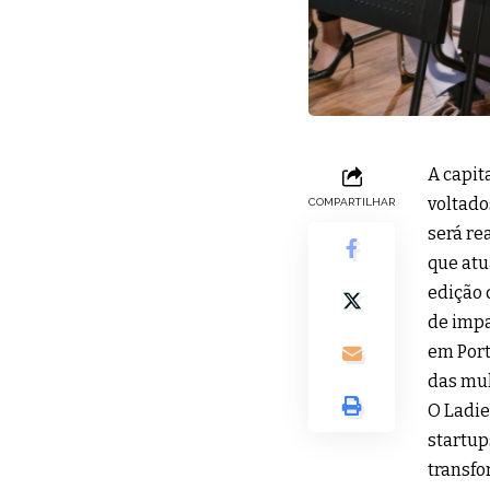
A capit
voltado
COMPARTILHAR
será re
que atu
edição 
de impa
em Port
das mul
O Ladie
startup
transfo