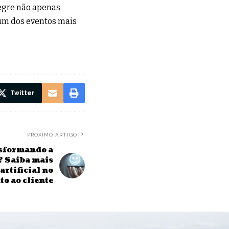
legre não apenas
um dos eventos mais
Twitter
PRÓXIMO ARTIGO
nsformando a
? Saiba mais
artificial no
o ao cliente