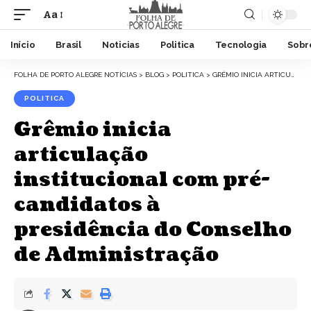
Aa
Início
Brasil
Noticias
Politica
Tecnologia
Sobr
FOLHA DE PORTO ALEGRE NOTÍCIAS
>
BLOG
>
POLITICA
>
GRÊMIO INICIA ARTICULAÇÃO INSTITUCIONAL COM PRÉ-CANDIDATOS À PRESIDÊNCIA DO CONSELHO DE ADMINISTRAÇÃO
POLITICA
Grêmio inicia
articulação
institucional com pré-
candidatos à
presidência do Conselho
de Administração