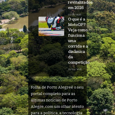
revitalizados
em 2026
07/08/2026
O que é a
MotoGP?
Veja como
funciona
uma
corrida e a
dinâmica
da
competição
22/04/2026
Folha de Porto Alegreé o seu
portal completo para as
últimas notícias de Porto
Alegre, com um olhar atento
para a política, a tecnologia