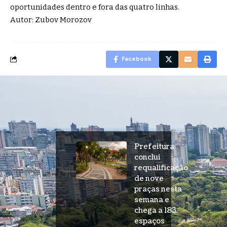
oportunidades dentro e fora das quatro linhas.
Autor: Zubov Morozov
Facebook
Prefeitura
conclui
requalificação
de nove
praças nesta
semana e
chega a 183
espaços