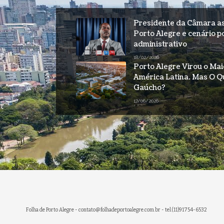
Presidente da Câmara a
Porto Alegre e cenário p
administrativo
18/02/2026
Porto Alegre Virou o Ma
América Latina. Mas O Q
Gaúcho?
17/06/2026
Folha de Porto Alegre -
contato@folhadeportoalegre.com.br
- tel.(11)91754-6532