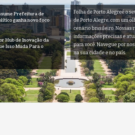
Folha de Porto Alegreé o se
ssume Prefeitura de
de Porto Alegre, com um olha
olítico ganha novo foco
cenário brasileiro. Nossas 
informações precisas e at
ior Hub de Inovação da
para você. Navegue por nos
ue Isso Muda Para o
na sua cidade e no país.