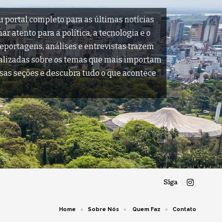
u portal completo para as últimas notícias
r atento para a política, a tecnologia e o
reportagens, análises e entrevistas trazem
ualizadas sobre os temas que mais importam
sas seções e descubra tudo o que acontece
Siga
Home
Sobre Nós
Quem Faz
Contato