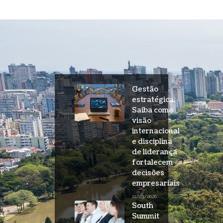
Gestão
estratégica:
Saiba como
visão
internacional
e disciplina
de liderança
fortalecem
decisões
empresariais
11/03/2026
South
Summit