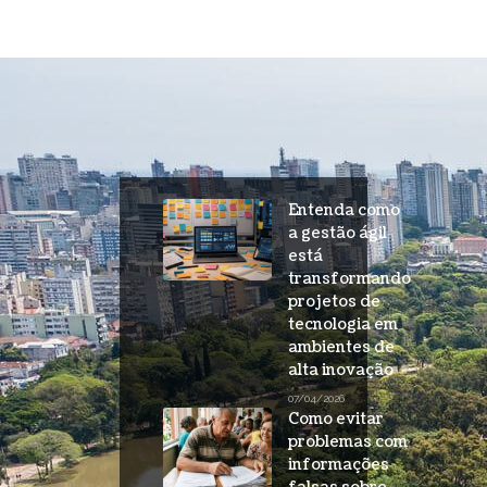
Entenda como
a gestão ágil
está
transformando
projetos de
tecnologia em
ambientes de
alta inovação
07/04/2026
Como evitar
problemas com
informações