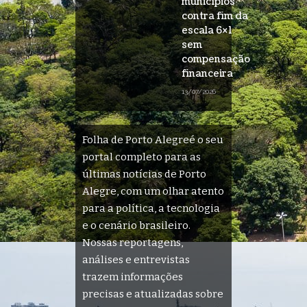
municípios
contra fim da
escala 6×1
sem
compensação
financeira
13/07/2026
Folha de Porto Alegreé o seu
portal completo para as
últimas notícias de Porto
Alegre, com um olhar atento
para a política, a tecnologia
e o cenário brasileiro.
Nossas reportagens,
análises e entrevistas
trazem informações
precisas e atualizadas sobre