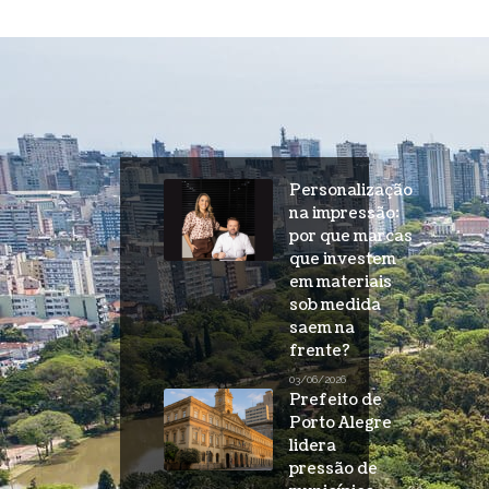
Personalização
na impressão:
por que marcas
que investem
em materiais
sob medida
saem na
frente?
03/06/2026
Prefeito de
Porto Alegre
lidera
pressão de