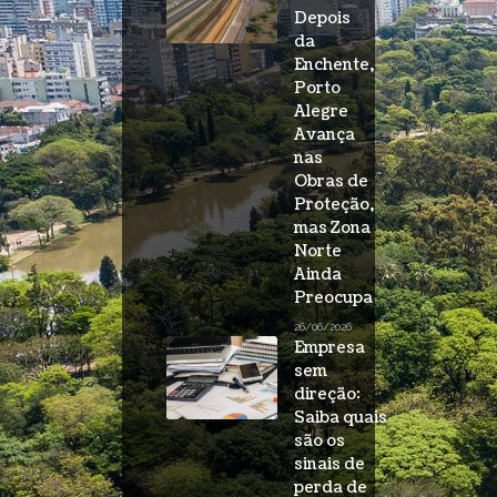
Depois
da
Enchente,
Porto
Alegre
Avança
nas
Obras de
Proteção,
mas Zona
Norte
Ainda
Preocupa
26/06/2026
Empresa
sem
direção:
Saiba quais
são os
sinais de
perda de