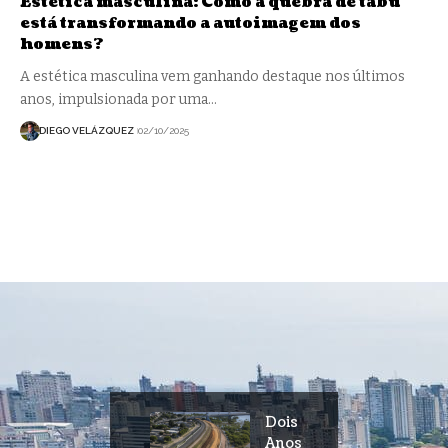
Estética masculina: Como a quebra de tabu
está transformando a autoimagem dos
homens?
A estética masculina vem ganhando destaque nos últimos
anos, impulsionada por uma…
DIEGO VELÁZQUEZ
02/10/2025
Dois
Anos