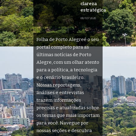
clareza
estratégica
08/07/2026
Folha de Porto Alegreé o seu
portal completo para as
últimas notícias de Porto
Alegre, com um olhar atento
para a política, a tecnologia
e o cenário brasileiro.
Nossas reportagens,
análises e entrevistas
trazem informações
precisas e atualizadas sobre
os temas que mais importam
para você. Navegue por
nossas seções e descubra