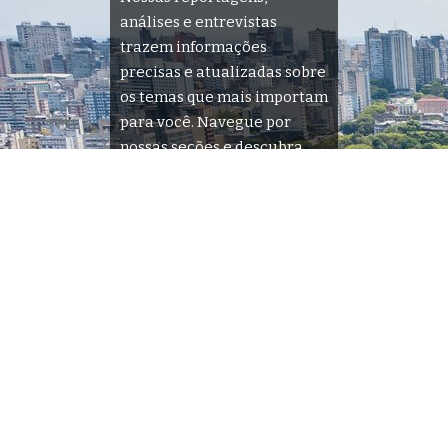
análises e entrevistas
trazem informações
precisas e atualizadas sobre
os temas que mais importam
para você. Navegue por
nossas seções e descubra
tudo o que acontece na sua
cidade e no país.
Siga
Home
Sobre Nós
Quem Faz
Contato
Folha de Porto Alegre -
contato@folhadeportoalegre.com.br
- tel.(11)91754-6532