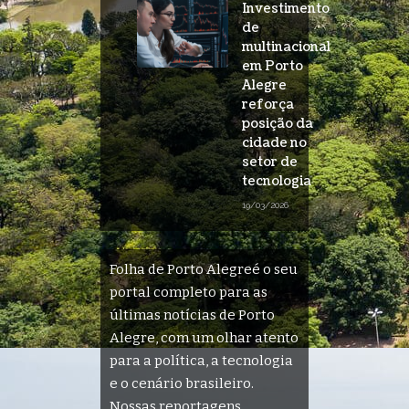
Investimento
de
multinacional
em Porto
Alegre
reforça
posição da
cidade no
setor de
tecnologia
19/03/2026
Folha de Porto Alegreé o seu
portal completo para as
últimas notícias de Porto
Alegre, com um olhar atento
para a política, a tecnologia
e o cenário brasileiro.
Nossas reportagens,