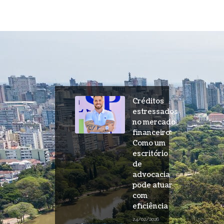
Créditos
estressados
no mercado
financeiro:
Como um
escritório
de
advocacia
pode atuar
com
eficiência
24/02/2026