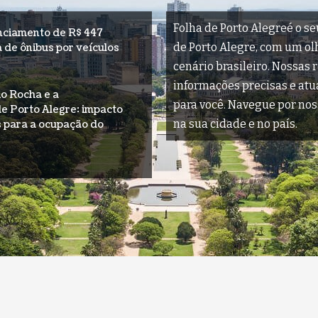
Folha de Porto Alegreé o se
anciamento de R$ 447
de Porto Alegre, com um olha
a de ônibus por veículos
cenário brasileiro. Nossas 
informações precisas e at
io Rocha e a
para você. Navegue por nos
de Porto Alegre: impacto
na sua cidade e no país.
 para a ocupação do