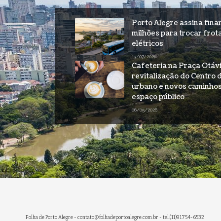
Porto Alegre assina fin
milhões para trocar frot
elétricos
13/07/2026
Cafeteria na Praça Otáv
revitalização do Centro 
urbano e novos caminhos
espaço público
06/05/2026
Folha de Porto Alegre -
contato@folhadeportoalegre.com.br
- tel.(11)91754-6532