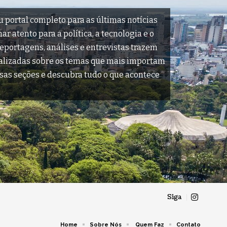
u portal completo para as últimas notícias
r atento para a política, a tecnologia e o
reportagens, análises e entrevistas trazem
ualizadas sobre os temas que mais importam
sas seções e descubra tudo o que acontece
Siga
Home
Sobre Nós
Quem Faz
Contato