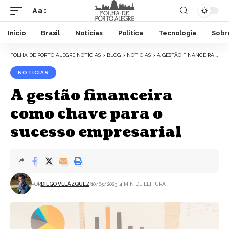
Aa
Início
Brasil
Noticias
Politica
Tecnologia
Sobr
FOLHA DE PORTO ALEGRE NOTÍCIAS
>
BLOG
>
NOTICIAS
>
A GESTÃO FINANCEIRA COMO CHAVE PARA O SUCESSO EMPRESARIAL
NOTICIAS
A gestão financeira
como chave para o
sucesso empresarial
POR
DIEGO VELÁZQUEZ
10/05/2023
4 MIN DE LEITURA