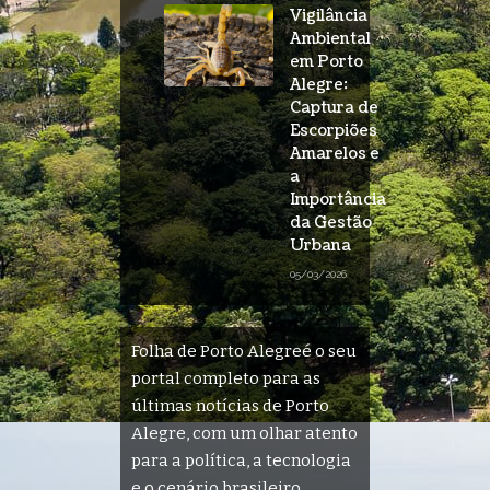
Vigilância
Ambiental
em Porto
Alegre:
Captura de
Escorpiões
Amarelos e
a
Importância
da Gestão
Urbana
05/03/2026
Folha de Porto Alegreé o seu
portal completo para as
últimas notícias de Porto
Alegre, com um olhar atento
para a política, a tecnologia
e o cenário brasileiro.