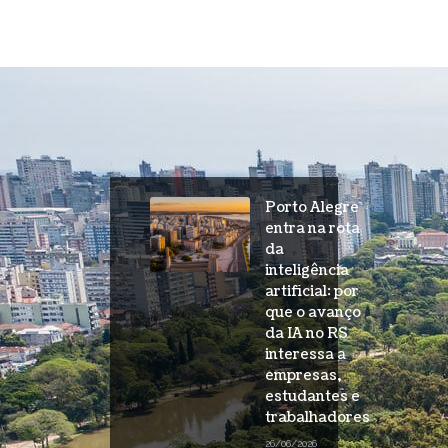
Porto Alegre
entra na rota
da
inteligência
artificial: por
que o avanço
da IA no RS
interessa a
empresas,
estudantes e
trabalhadores
26/06/2026