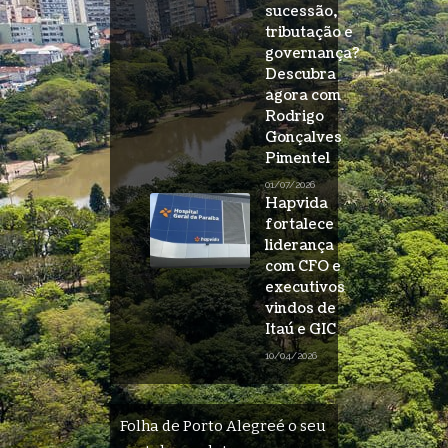
sucessão,
tributação e
governança?
Descubra
agora com
Rodrigo
Gonçalves
Pimentel
01/07/2026
Hapvida
fortalece
liderança
com CFO e
executivos
vindos de
Itaú e GIC
10/04/2026
Folha de Porto Alegreé o seu