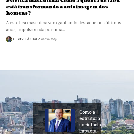
Estética masculina: Como a quebra de tabu
está transformando a autoimagem dos
homens?
A estética masculina vem ganhando destaque nos últimos
anos, impulsionada por uma…
DIEGO VELÁZQUEZ
02/10/2025
Como a
estrutura
societária
impacta