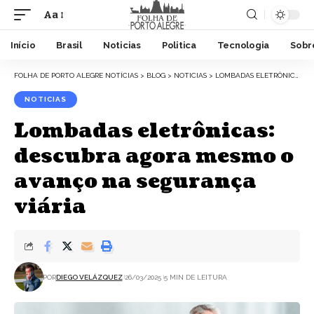
Aa
Início
Brasil
Noticias
Politica
Tecnologia
Sobr
FOLHA DE PORTO ALEGRE NOTÍCIAS
>
BLOG
>
NOTICIAS
>
LOMBADAS ELETRÔNICAS: DESCUBRA AGORA MESMO O AVANÇO NA SEGURANÇA VIÁRIA
NOTICIAS
Lombadas eletrônicas:
descubra agora mesmo o
avanço na segurança
viária
POR
DIEGO VELÁZQUEZ
26/03/2025
5 MIN DE LEITURA