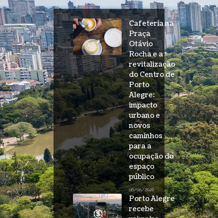
Cafeteria na
Praça
Otávio
Rocha e a
revitalização
do Centro de
Porto
Alegre:
impacto
urbano e
novos
caminhos
para a
ocupação do
espaço
público
06/05/2026
Porto Alegre
recebe