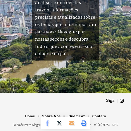
análises e entrevistas
trazem informações
precisas e atualizadas sobre
os temas que mais importam
para você. Navegue por
nossas seções e descubra
tudo o que acontece na sua
cidade e no país.
Siga
Home
Sobre Nós
Quem Faz
Contato
Folha de Porto Alegre -
contato@folhadeportoalegre.com.br
- tel.(11)91754-6532