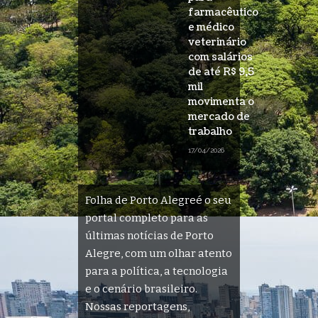
farmacêutico
e médico
veterinário
com salários
de até R$ 9,5
mil
movimenta o
mercado de
trabalho
17/04/2026
Folha de Porto Alegreé o seu
portal completo para as
últimas notícias de Porto
Alegre, com um olhar atento
para a política, a tecnologia
e o cenário brasileiro.
Nossas reportagens,