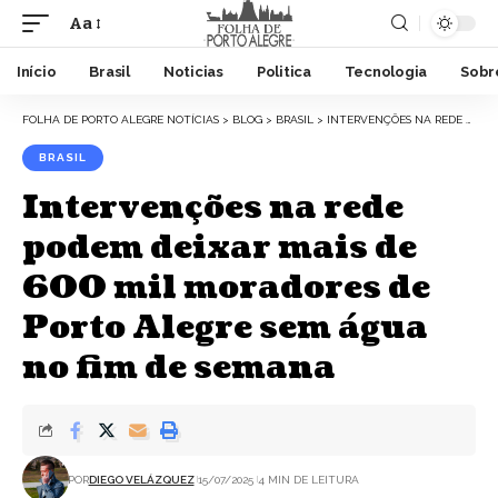
Aa
Início
Brasil
Noticias
Politica
Tecnologia
Sobr
FOLHA DE PORTO ALEGRE NOTÍCIAS
>
BLOG
>
BRASIL
>
INTERVENÇÕES NA REDE PODEM DEIXAR MAIS DE 600 MIL MORADORES DE PORTO ALEGRE SEM ÁGUA NO FIM DE SEMANA
BRASIL
Intervenções na rede
podem deixar mais de
600 mil moradores de
Porto Alegre sem água
no fim de semana
POR
DIEGO VELÁZQUEZ
15/07/2025
4 MIN DE LEITURA