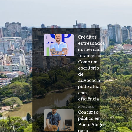
Créditos
estressados
no mercado
financeiro:
Como um
escritório
de
advocacia
pode atuar
com
eficiência
24/02/2026
Concurso
público em
Porto Alegre
para