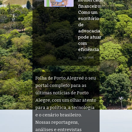
no mercado
financeiro:
Como um
escritório
de
advocacia
pode atuar
com
eficiência
24/02/2026
Folha de Porto Alegreé o seu
portal completo para as
últimas notícias de Porto
Alegre, com um olhar atento
para a política, a tecnologia
e o cenário brasileiro.
Nossas reportagens,
análises e entrevistas