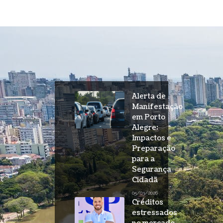
Alerta de
Manifestação
em Porto
Alegre:
Impactos e
Preparação
para a
Segurança
Cidadã
05/03/2026
Créditos
estressados