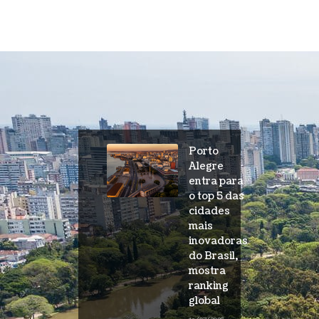
Porto
Alegre
entra para
o top 5 das
cidades
mais
inovadoras
do Brasil,
mostra
ranking
global