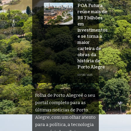
13/07/2026
POA Futura
reúne mais de
R$ 7 bilhões
em
investimentos
e se torna a
maior
carteira de
obras da
história de
Porto Alegre
07/08/2026
Folha de Porto Alegreé o seu
portal completo para as
últimas notícias de Porto
Alegre, com um olhar atento
para a política, a tecnologia