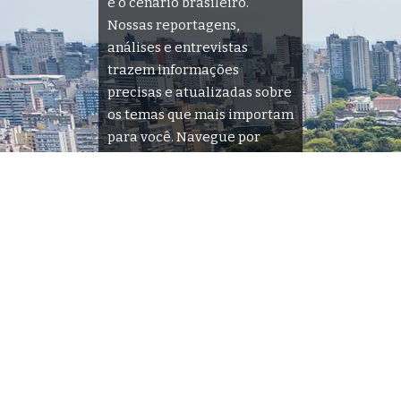
e o cenário brasileiro.
Nossas reportagens,
análises e entrevistas
trazem informações
precisas e atualizadas sobre
os temas que mais importam
para você. Navegue por
nossas seções e descubra
tudo o que acontece na sua
cidade e no país.
Siga
Home
Sobre Nós
Quem Faz
Contato