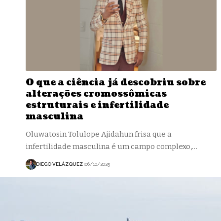
O que a ciência já descobriu sobre
alterações cromossômicas
estruturais e infertilidade
masculina
Oluwatosin Tolulope Ajidahun frisa que a
infertilidade masculina é um campo complexo,…
DIEGO VELÁZQUEZ
06/10/2025