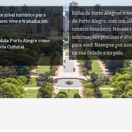
Folha de Porto Alegreé o se
 nível histórico para
de Porto Alegre, com um olha
uem vive e trabalha em
cenário brasileiro. Nossas 
informações precisas e at
lida Porto Alegre como
para você. Navegue por nos
cia Cultural
na sua cidade e no país.