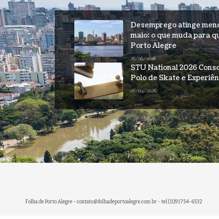
Desemprego atinge menor
maio: o que muda para q
Porto Alegre
26/06/2026
STU National 2026 Conso
Polo de Skate e Experiên
06/04/2026
Folha de Porto Alegre -
contato@folhadeportoalegre.com.br
- tel.(11)91754-6532