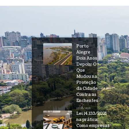
Porto
Alegre
Dois Anos
Depois: O
Que
Mudou na
Proteção
da Cidade
Contra as
Enchentes
17/06/2026
Lei 14.133/2021
na prática:
Como empresas