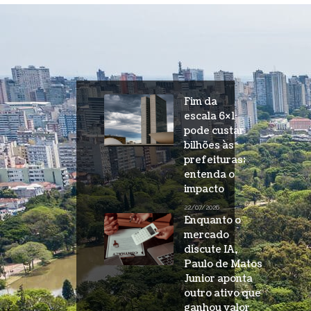
Fim da
escala 6×1
pode custar
bilhões às
prefeituras;
entenda o
impacto
22/07/2026
Enquanto o
mercado
discute IA,
Paulo de Matos
Junior aponta
outro ativo que
ganhou valor