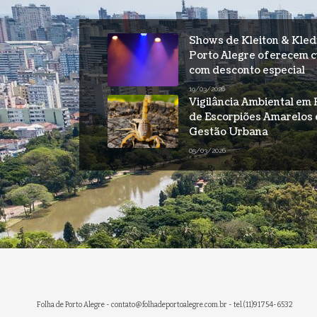
Shows de Kleiton & Kledi
Porto Alegre oferecem c
com desconto especial
19/03/2026
Vigilância Ambiental em 
de Escorpiões Amarelos 
Gestão Urbana
05/03/2026
Folha de Porto Alegre -
contato@folhadeportoalegre.com.br
- tel.(11)91754-6532