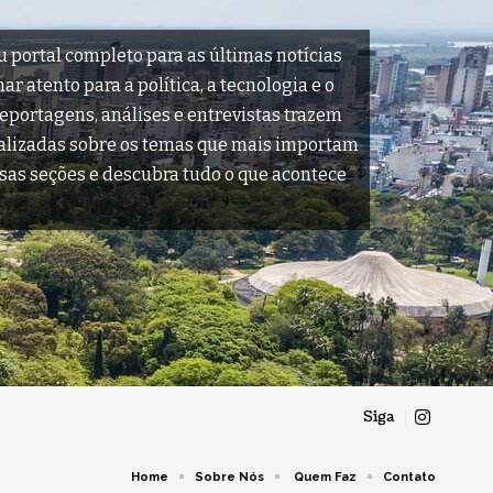
u portal completo para as últimas notícias
r atento para a política, a tecnologia e o
reportagens, análises e entrevistas trazem
ualizadas sobre os temas que mais importam
sas seções e descubra tudo o que acontece
Siga
Home
Sobre Nós
Quem Faz
Contato