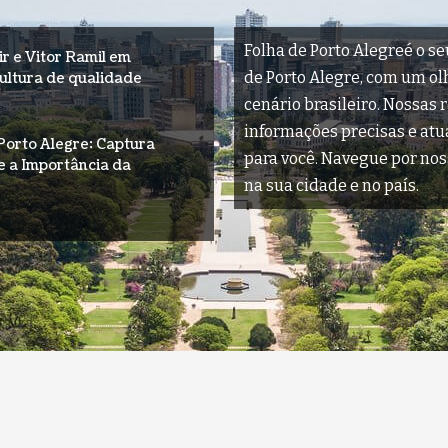
Folha de Porto Alegreé o se
r e Vitor Ramil em
de Porto Alegre, com um olha
ultura de qualidade
cenário brasileiro. Nossas 
informações precisas e at
Porto Alegre: Captura
para você. Navegue por nos
e a Importância da
na sua cidade e no país.