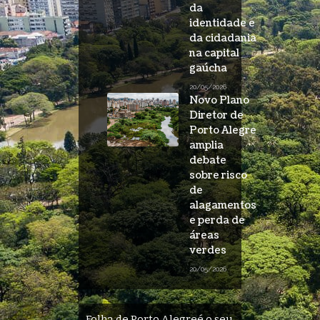
da
identidade e
da cidadania
na capital
gaúcha
20/05/2026
Novo Plano
Diretor de
Porto Alegre
amplia
debate
sobre risco
de
alagamentos
e perda de
áreas
verdes
20/05/2026
Folha de Porto Alegreé o seu