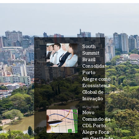
South
Summit
Brazil
Consolida
Porto
Alegre como
Ecossistema
Global de
Inovação
06/04/2026
Novo
Comando da
CDL Porto
Alegre Foca
em Gestão de