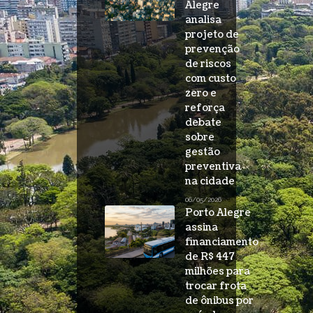
Alegre
analisa
projeto de
prevenção
de riscos
com custo
zero e
reforça
debate
sobre
gestão
preventiva
na cidade
06/05/2026
Porto Alegre
assina
financiamento
de R$ 447
milhões para
trocar frota
de ônibus por