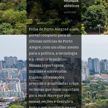
veículos
elétricos
13/07/2026
Folha de Porto Alegreé o seu
portal completo para as
últimas notícias de Porto
Alegre, com um olhar atento
para a política, a tecnologia
e o cenário brasileiro.
Nossas reportagens,
análises e entrevistas
trazem informações
precisas e atualizadas sobre
os temas que mais importam
para você. Navegue por
nossas seções e descubra
tudo o que acontece na sua