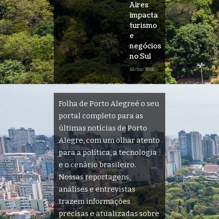
Aires
impacta
turismo
e
negócios
no Sul
18/02/2026
Folha de Porto Alegreé o seu
portal completo para as
últimas notícias de Porto
Alegre, com um olhar atento
para a política, a tecnologia
e o cenário brasileiro.
Nossas reportagens,
análises e entrevistas
trazem informações
precisas e atualizadas sobre