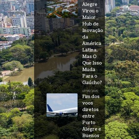
Alegre
Virou o
Maior
Hub de
Inovação
da
América
Latina.
Mas O
Que Isso
Muda
Para o
Gaúcho?
17/06/2026
Fim dos
voos
diretos
entre
Porto
Alegre e
Buenos