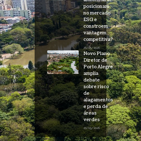
posicionam
no mercado
ESG e
constroem
vantagem
competitiva?
26/05/2026
Novo Plano
Diretor de
Porto Alegre
amplia
debate
sobre risco
de
alagamentos
e perda de
áreas
verdes
20/05/2026