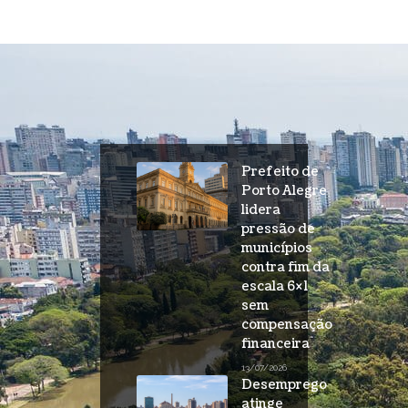
Prefeito de
Porto Alegre
lidera
pressão de
municípios
contra fim da
escala 6×1
sem
compensação
financeira
13/07/2026
Desemprego
atinge