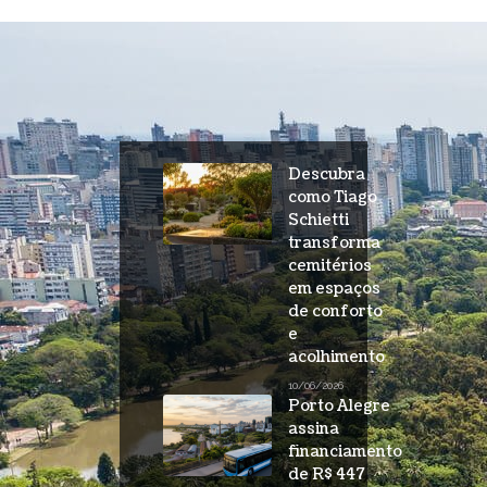
Descubra
como Tiago
Schietti
transforma
cemitérios
em espaços
de conforto
e
acolhimento
10/06/2026
Porto Alegre
assina
financiamento
de R$ 447