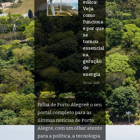
eólica:
Veja
como
funciona
e por que
se
tornou
essencial
na
geração
de
energia
28/04/2026
Folha de Porto Alegreé o seu
portal completo para as
últimas notícias de Porto
Alegre, com um olhar atento
para a política, a tecnologia