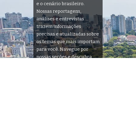
e o cenário brasileiro.
Nossas reportagens,
análises e entrevistas
trazem informações
precisas e atualizadas sobre
os temas que mais importam
para você. Navegue por
nossas seções e descubra
tudo o que acontece na sua
cidade e no país.
Siga