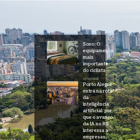
Sono: O
equipamento
mais
importante
do ciclista
22/07/2026
Porto Alegre
entra na rota
da
inteligência
artificial: por
que o avanço
da IA no RS
interessa a
empresas,