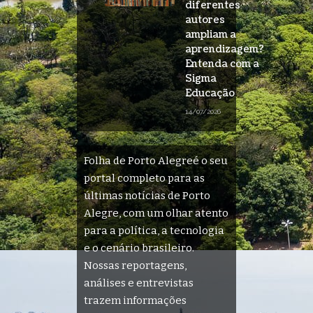
diferentes
autores
ampliam a
aprendizagem?
Entenda com a
Sigma
Educação
14/07/2026
Folha de Porto Alegreé o seu
portal completo para as
últimas notícias de Porto
Alegre, com um olhar atento
para a política, a tecnologia
e o cenário brasileiro.
Nossas reportagens,
análises e entrevistas
trazem informações