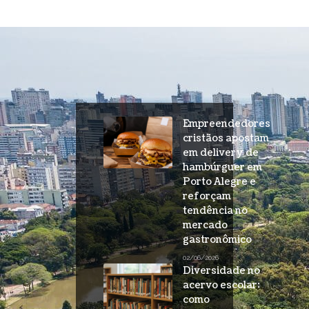
Empreendedores
cristãos apostam
em delivery de
hambúrguer em
Porto Alegre e
reforçam
tendência no
mercado
gastronômico
02/06/2026
Diversidade no
acervo escolar:
como