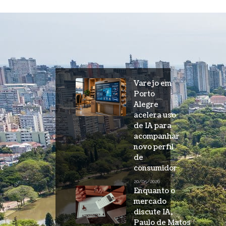
Varejo em
Porto
Alegre
acelera uso
de IA para
acompanhar
novo perfil
de
consumidor
20/05/2026
Enquanto o
mercado
discute IA,
Paulo de Matos