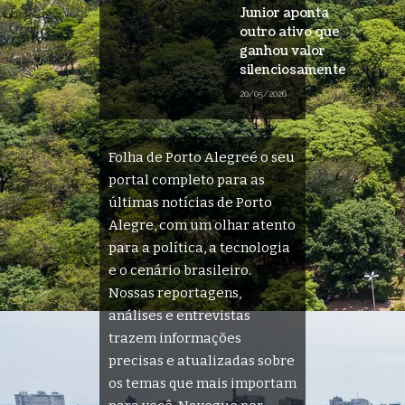
Junior aponta
outro ativo que
ganhou valor
silenciosamente
20/05/2026
Folha de Porto Alegreé o seu
portal completo para as
últimas notícias de Porto
Alegre, com um olhar atento
para a política, a tecnologia
e o cenário brasileiro.
Nossas reportagens,
análises e entrevistas
trazem informações
precisas e atualizadas sobre
os temas que mais importam