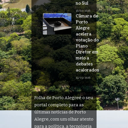
no Sul
18/02/2026
Câmara de
Porto
Alegre
acelera
votação do
Plano
Diretor em
meio a
debates
acalorados
19/03/2026
Folha de Porto Alegreé o seu
portal completo para as
últimas notícias de Porto
Alegre, com um olhar atento
para a política, a tecnologia