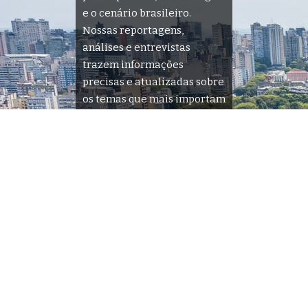
e o cenário brasileiro.
Nossas reportagens,
análises e entrevistas
trazem informações
precisas e atualizadas sobre
os temas que mais importam
para você. Navegue por
nossas seções e descubra
tudo o que acontece na sua
cidade e no país.
Siga