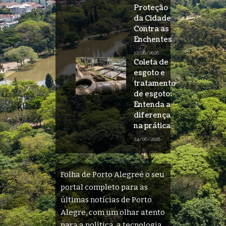
Proteção
da Cidade
Contra as
Enchentes
17/06/2026
Coleta de
esgoto e
tratamento
de esgoto:
Entenda a
diferença
na prática
24/06/2026
Folha de Porto Alegreé o seu
portal completo para as
últimas notícias de Porto
Alegre, com um olhar atento
para a política, a tecnologia