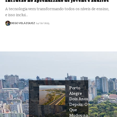
inclusão no aprendizado de jovens e adultos
A tecnologia vem transformando todos os níveis de ensino,
e isso inclui…
DIEGO VELÁZQUEZ
14/10/2025
Porto
Alegre
Dois Anos
Depois: O
Que
Mudou na