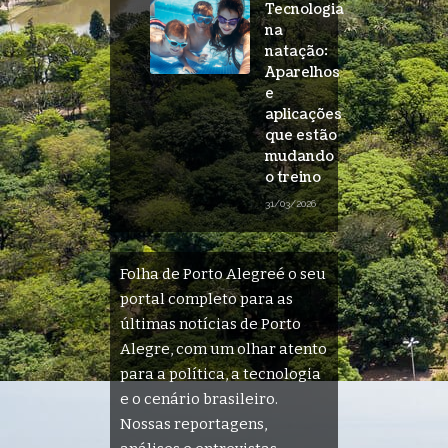
Tecnologia
na
natação:
Aparelhos
e
aplicações
que estão
mudando
o treino
31/03/2026
Folha de Porto Alegreé o seu
portal completo para as
últimas notícias de Porto
Alegre, com um olhar atento
para a política, a tecnologia
e o cenário brasileiro.
Nossas reportagens,