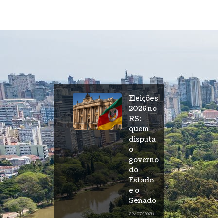
Eleições
2026 no
RS:
quem
disputa
o
governo
do
Estado
e o
Senado
22/07/2026