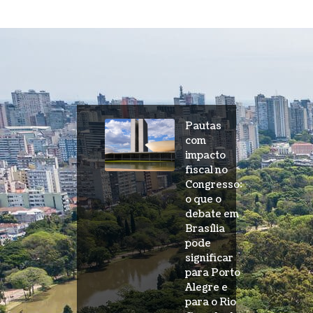
Pautas
com
impacto
fiscal no
Congresso:
o que o
debate em
Brasília
pode
significar
para Porto
Alegre e
para o Rio