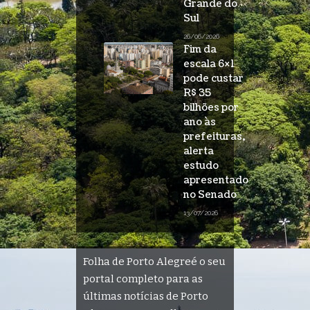
Grande do
Sul
26/06/2026
Fim da
escala 6×1
pode custar
R$ 35
bilhões por
ano às
prefeituras,
alerta
estudo
apresentado
no Senado
13/07/2026
Folha de Porto Alegreé o seu
portal completo para as
últimas notícias de Porto