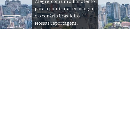
Alegre, com um olhar atento
para a política, a tecnologia
e o cenário brasileiro.
Nossas reportagens,
análises e entrevistas
trazem informações
precisas e atualizadas sobre
os temas que mais importam
para você. Navegue por
nossas seções e descubra
tudo o que acontece na sua
cidade e no país.
Siga