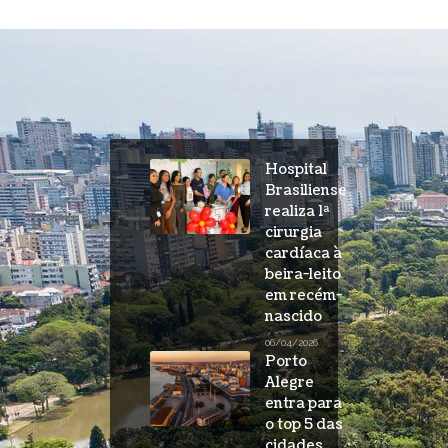
Hospital
Brasiliense
realiza 1ª
cirurgia
cardíaca à
beira-leito
em recém-
nascido
06/04/2026
Porto
Alegre
entra para
o top 5 das
cidades