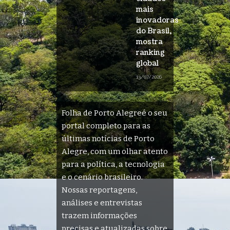
mais
inovadoras
do Brasil,
mostra
ranking
global
13/07/2026
Folha de Porto Alegreé o seu
portal completo para as
últimas notícias de Porto
Alegre, com um olhar atento
para a política, a tecnologia
e o cenário brasileiro.
Nossas reportagens,
análises e entrevistas
trazem informações
precisas e atualizadas sobre