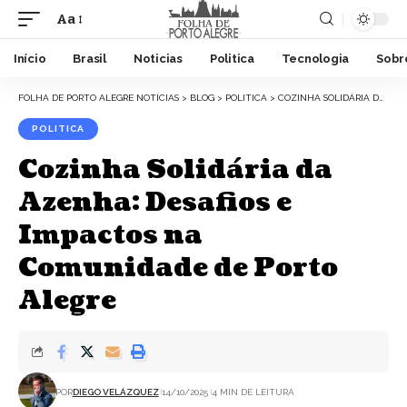
Aa
Início
Brasil
Noticias
Politica
Tecnologia
Sobr
FOLHA DE PORTO ALEGRE NOTÍCIAS
>
BLOG
>
POLITICA
>
COZINHA SOLIDÁRIA DA AZENHA: DESAFIOS E IMPACTOS NA COMUNIDADE DE PORTO ALEGRE
POLITICA
Cozinha Solidária da
Azenha: Desafios e
Impactos na
Comunidade de Porto
Alegre
POR
DIEGO VELÁZQUEZ
14/10/2025
4 MIN DE LEITURA