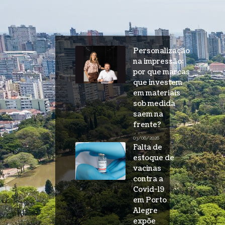
Personalização
na impressão:
por que marcas
que investem
em materiais
sob medida
saem na
frente?
03/06/2026
Falta de
estoque de
vacinas
contra a
Covid-19
em Porto
Alegre
expõe