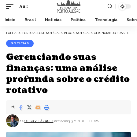
Aa
Início
Brasil
Noticias
Politica
Tecnologia
Sobr
FOLHA DE PORTO ALEGRE NOTÍCIAS
>
BLOG
>
NOTICIAS
>
GERENCIANDO SUAS FINANÇAS: UMA ANÁLISE PROFUNDA SOBRE O CRÉDITO ROTATIVO
NOTICIAS
Gerenciando suas
finanças: uma análise
profunda sobre o crédito
rotativo
POR
DIEGO VELÁZQUEZ
02/10/2023
3 MIN DE LEITURA