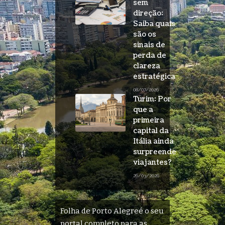
sem
direção:
Saiba quais
são os
sinais de
perda de
clareza
estratégica
08/07/2026
Turim: Por
que a
primeira
capital da
Itália ainda
surpreende
viajantes?
26/03/2026
Folha de Porto Alegreé o seu
portal completo para as