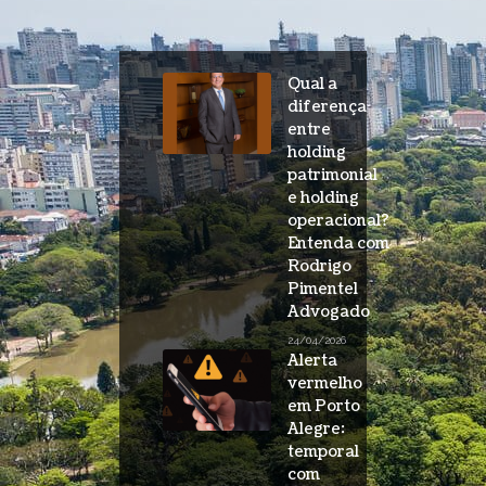
Qual a
diferença
entre
holding
patrimonial
e holding
operacional?
Entenda com
Rodrigo
Pimentel
Advogado
24/04/2026
Alerta
vermelho
em Porto
Alegre:
temporal
com