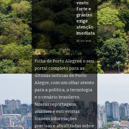
vento
forte e
granizo
exige
atenção
imediata
18/02/2026
Folha de Porto Alegreé o seu
portal completo para as
últimas notícias de Porto
Alegre, com um olhar atento
para a política, a tecnologia
e o cenário brasileiro.
Nossas reportagens,
análises e entrevistas
trazem informações
precisas e atualizadas sobre