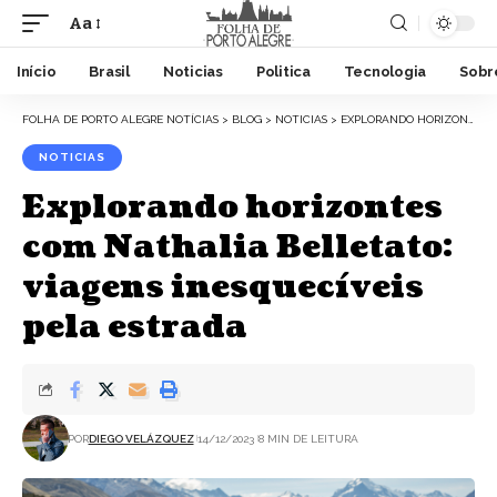
Aa
Início
Brasil
Noticias
Politica
Tecnologia
Sobr
FOLHA DE PORTO ALEGRE NOTÍCIAS
>
BLOG
>
NOTICIAS
>
EXPLORANDO HORIZONTES COM NATHALIA BELLETATO: VIAGENS INESQUECÍVEIS PELA ESTRADA
NOTICIAS
Explorando horizontes
com Nathalia Belletato:
viagens inesquecíveis
pela estrada
POR
DIEGO VELÁZQUEZ
14/12/2023
8 MIN DE LEITURA