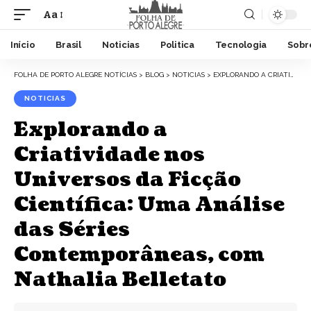
Aa
Início
Brasil
Noticias
Politica
Tecnologia
Sobr
FOLHA DE PORTO ALEGRE NOTÍCIAS
>
BLOG
>
NOTICIAS
>
EXPLORANDO A CRIATIVIDADE NOS UNIVERSOS DA FICÇÃO CIENTÍFICA: UMA ANÁLISE DAS SÉRIES CONTEMPORÂNEAS, COM NATHALIA BELLETATO
NOTICIAS
Explorando a
Criatividade nos
Universos da Ficção
Científica: Uma Análise
das Séries
Contemporâneas, com
Nathalia Belletato