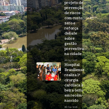
projeto de
prevenção
de riscos
com custo
zero e
reforça
debate
sobre
gestão
preventiva
na cidade
06/05/2026
Hospital
Brasiliense
realiza 1ª
cirurgia
cardíaca à
beira-leito
em recém-
nascido
06/04/2026